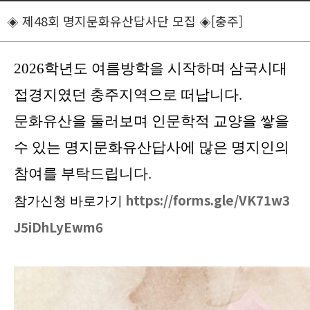
◈ 제48회 명지문화유산답사단 모집 ◈[충주]
2026
학년도 여름방학을 시작하며 삼국시대
접경지였던 충주지역으로 떠납니다
.
문화유산을 둘러보며 인문학적 교양을 쌓을
수 있는 명지문화유산답사에 많은 명지인의
참여를 부탁드립니다
.
https://forms.gle/VK71w3
참가신청 바로가기
J5iDhLyEwm6