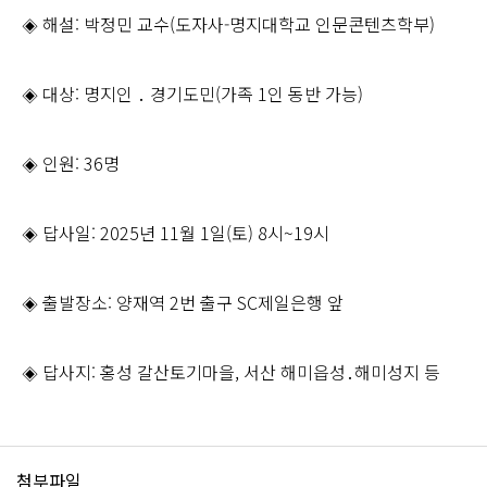
◈ 해설: 박정민 교수(도자사-명지대학교 인문콘텐츠학부)
◈ 대상: 명지인 ․ 경기도민(가족 1인 동반 가능)
◈ 인원: 36명
◈ 답사일: 2025년 11월 1일(토) 8시~19시
◈ 출발장소: 양재역 2번 출구 SC제일은행 앞
◈ 답사지: 홍성 갈산토기마을, 서산 해미읍성․해미성지 등
첨부파일